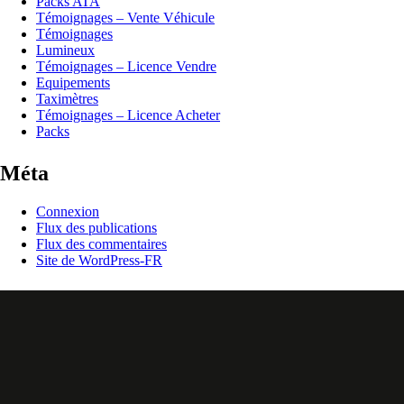
Packs ATA
Témoignages – Vente Véhicule
Témoignages
Lumineux
Témoignages – Licence Vendre
Equipements
Taximètres
Témoignages – Licence Acheter
Packs
Méta
Connexion
Flux des publications
Flux des commentaires
Site de WordPress-FR