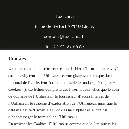
Taxirama
8 rue de Belfort 92110 Clichy
contact@taxirama.fr
Tél : 01.41.27.66.67
Cookies
Équipements
Un « cookie » ou autre traceur, est un fichier d’Information envoyé
Atelier
sur le navigateur de l’Utilisateur et enregistré sur le disque dur du
terminal de l’Utilisateur (ordinateur, tablette, mobile), (ci-après «
Rendez-vous Atelier
Cookies »). Ce fichier comprend des Informations telles que le nom
Foire aux questions
de domaine de l’Utilisateur, le fournisseur d’accès Internet de
l’Utilisateur, le système d’exploitation de l’Utilisateur, ainsi que la
date et l’heure d’accès. Les Cookies ne risquent en aucun cas
Véhicules
d’endommager le terminal de l’Utilisateur.
En activant les Cookies, l’Utilisateur accepte que le Site puisse les
Acheter un véhicule