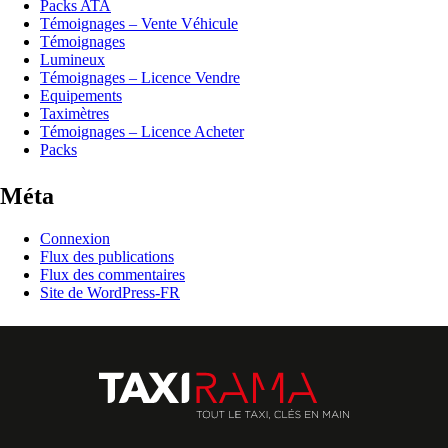
Packs ATA
Témoignages – Vente Véhicule
Témoignages
Lumineux
Témoignages – Licence Vendre
Equipements
Taximètres
Témoignages – Licence Acheter
Packs
Méta
Connexion
Flux des publications
Flux des commentaires
Site de WordPress-FR