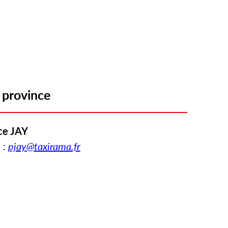
 province
ce JAY
 :
pjay@taxirama.fr