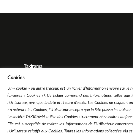
Taxirama
8 rue de Belfort 92110 Clichy
Cookies
contact@taxirama.fr
Un « cookie » ou autre traceur, est un fichier d’Information envoyé sur le na
(ci-après « Cookies »). Ce fichier comprend des Informations telles que le
Tél : 01.41.27.66.67
l’Utilisateur, ainsi que la date et l’heure d’accès. Les Cookies ne risquent 
En activant les Cookies, l’Utilisateur accepte que le Site puisse les utiliser.
La société TAXIRAMA utilise des Cookies strictement nécessaires au fonc
Elle est susceptible de traiter les Informations de l’Utilisateur concerna
l’Utilisateur relatifs aux Cookies. Toutes les Informations collectées via c