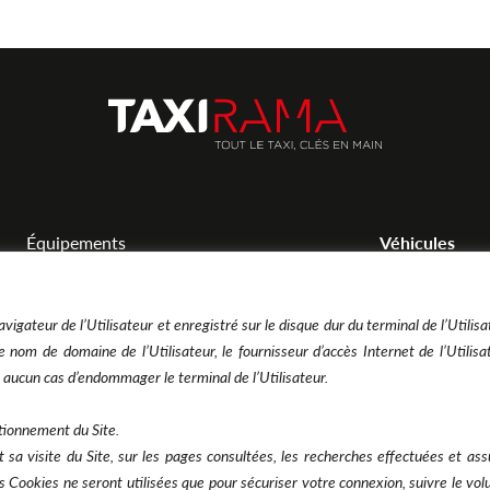
Équipements
Véhicules
Atelier
Acheter un vé
Rendez-vous Atelier
Financer un v
vigateur de l’Utilisateur et enregistré sur le disque dur du terminal de l’Utilisa
 nom de domaine de l’Utilisateur, le fournisseur d’accès Internet de l’Utilisa
Foire aux questions
en aucun cas d’endommager le terminal de l’Utilisateur.
tionnement du Site.
nt sa visite du Site, sur les pages consultées, les recherches effectuées et as
Une filiale du Groupe Rousselet
es Cookies ne seront utilisées que pour sécuriser votre connexion, suivre le vol