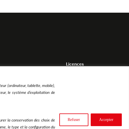
Licences
hicule
Acheter une licence
éhicule
Vendre une licence
teur (ordinateur, tablette, mobile),
teur, le système d’exploitation de
surer la conservation des choix de
Refuser
Accepter
ume, le type et la configuration du