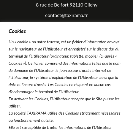
8 rue de Belfort 92110 Clichy
contact@taxirama.fr
Tél : 01.41.27.66.67
Cookies
Un « cookie » ou autre traceur, est un fichier d’Information envoyé
Équipements
sur le navigateur de l’Utilisateur et enregistré sur le disque dur du
Atelier
terminal de l’Utilisateur (ordinateur, tablette, mobile), (ci-après «
Cookies »). Ce fichier comprend des Informations telles que le nom
Rendez-vous Atelier
de domaine de l’Utilisateur, le fournisseur d’accès Internet de
Foire aux questions
l’Utilisateur, le système d’exploitation de l’Utilisateur, ainsi que la
date et l’heure d’accès. Les Cookies ne risquent en aucun cas
d’endommager le terminal de l’Utilisateur.
Véhicules
En activant les Cookies, l’Utilisateur accepte que le Site puisse les
utiliser.
Acheter un véhicule
La société TAXIRAMA utilise des Cookies strictement nécessaires
Financer un véhicule
au fonctionnement du Site.
Elle est susceptible de traiter les Informations de l’Utilisateur