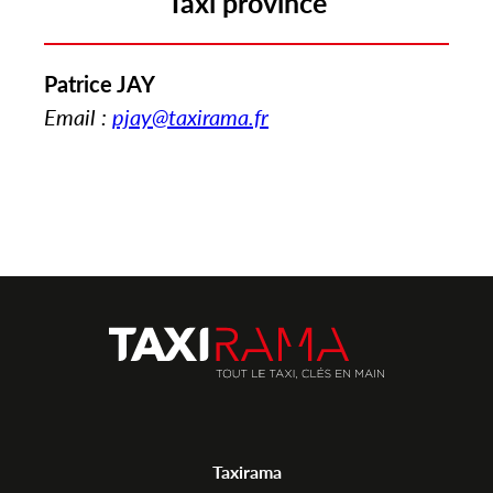
Taxi province
Patrice JAY
Email :
pjay@taxirama.fr
Taxirama