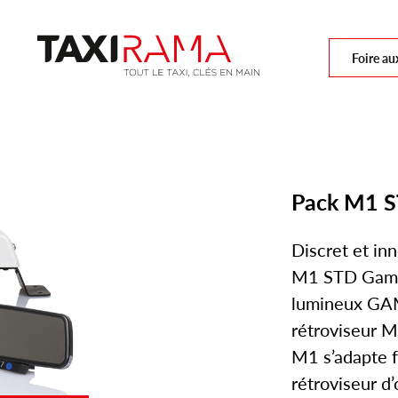
Foire au
Pack M1 
Discret et in
M1 STD Gamma
lumineux GA
rétroviseur M
M1 s’adapte f
rétroviseur d’