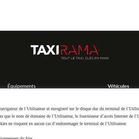
Équipements
Véhicules
Atelier
Acheter un vé
Rendez-vous Atelier
Financer un v
vigateur de l’Utilisateur et enregistré sur le disque dur du terminal de l’Utilisa
s que le nom de domaine de l’Utilisateur, le fournisseur d’accès Internet de l’U
Foire aux questions
ookies ne risquent en aucun cas d’endommager le terminal de l’Utilisateur.
tionnement du Site.