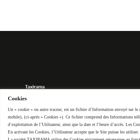
Taxirama
8 rue de Belfort 92110 Clichy
Cookies
contact@taxirama.fr
Un « cookie » ou autre traceur, est un fichier d’Information envoyé sur le na
mobile), (ci-après « Cookies »). Ce fichier comprend des Informations telle
Tél : 01.41.27.66.67
d’exploitation de l’Utilisateur, ainsi que la date et l’heure d’accès. Les C
En activant les Cookies, l’Utilisateur accepte que le Site puisse les utiliser.
La société TAXIRAMA utilise des Cookies strictement nécessaires au fonc