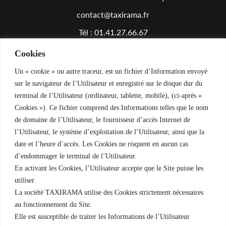
contact@taxirama.fr
Tél : 01.41.27.66.67
Cookies
Équipements
Un « cookie » ou autre traceur, est un fichier d’Information envoyé
Atelier
sur le navigateur de l’Utilisateur et enregistré sur le disque dur du
terminal de l’Utilisateur (ordinateur, tablette, mobile), (ci-après «
Rendez-vous Atelier
Cookies »). Ce fichier comprend des Informations telles que le nom
Foire aux questions
de domaine de l’Utilisateur, le fournisseur d’accès Internet de
l’Utilisateur, le système d’exploitation de l’Utilisateur, ainsi que la
date et l’heure d’accès. Les Cookies ne risquent en aucun cas
Véhicules
d’endommager le terminal de l’Utilisateur.
En activant les Cookies, l’Utilisateur accepte que le Site puisse les
Acheter un véhicule
utiliser.
Financer un véhicule
La société TAXIRAMA utilise des Cookies strictement nécessaires
au fonctionnement du Site.
Elle est susceptible de traiter les Informations de l’Utilisateur
Licences